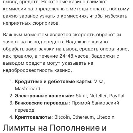
вывод средств. Некоторые казино взимают
комиссии за определенные методы оплаты, поэтому
важно заранее узнать о комиссиях, чтобы избежать
неприятных сюрпризов.
Важным моментом является скорость обработки
заявок на вывод средств. Надежные казино
обрабатывают заявки на вывод средств оперативно,
как правило, в течение 24-48 часов. Задержки с
выводом средств могут указывать на
недобросовестность казино.
Кредитные и дебетовые карты:
Visa,
Mastercard.
Электронные кошельки:
Skrill, Neteller, PayPal.
Банковские переводы:
Прямой банковский
перевод.
Криптовалюты:
Bitcoin, Ethereum, Litecoin.
Лимиты на Пополнение и