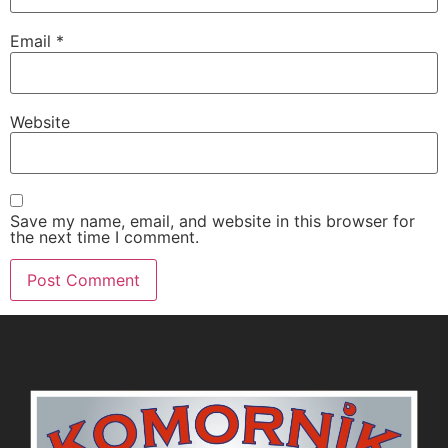
Email
*
Website
Save my name, email, and website in this browser for
the next time I comment.