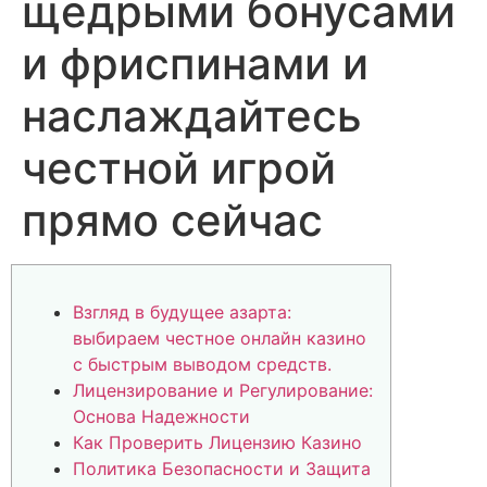
щедрыми бонусами
и фриспинами и
наслаждайтесь
честной игрой
прямо сейчас
Взгляд в будущее азарта:
выбираем честное онлайн казино
с быстрым выводом средств.
Лицензирование и Регулирование:
Основа Надежности
Как Проверить Лицензию Казино
Политика Безопасности и Защита