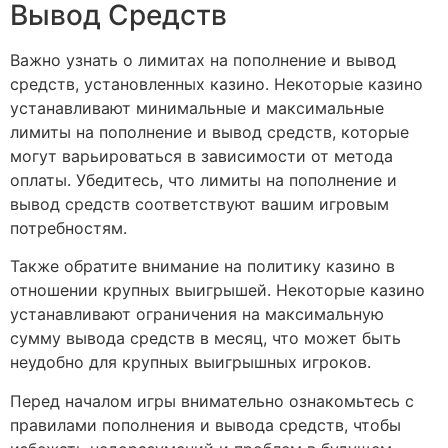
Вывод Средств
Важно узнать о лимитах на пополнение и вывод
средств, установленных казино. Некоторые казино
устанавливают минимальные и максимальные
лимиты на пополнение и вывод средств, которые
могут варьироваться в зависимости от метода
оплаты. Убедитесь, что лимиты на пополнение и
вывод средств соответствуют вашим игровым
потребностям.
Также обратите внимание на политику казино в
отношении крупных выигрышей. Некоторые казино
устанавливают ограничения на максимальную
сумму вывода средств в месяц, что может быть
неудобно для крупных выигрышных игроков.
Перед началом игры внимательно ознакомьтесь с
правилами пополнения и вывода средств, чтобы