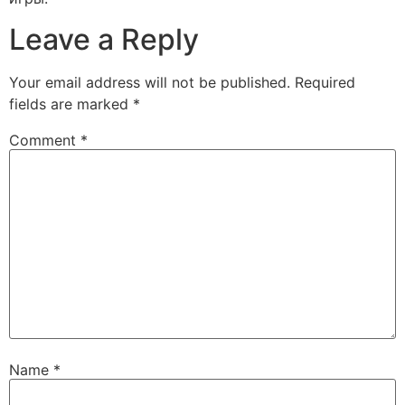
Leave a Reply
Your email address will not be published.
Required
fields are marked
*
Comment
*
Name
*