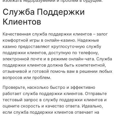
избежать недоразумений и проблем в будущем.
Служба Поддержки
Клиентов
Качественная служба поддержки клиентов – залог
комфортной игры в онлайн-казино. Надежные
казино предоставляют круглосуточную службу
поддержки клиентов, доступную по телефону,
электронной почте и в режиме онлайн-чата. Служба
поддержки клиентов должна быть компетентной,
отзывчивой и готовой помочь вам в решении любых
вопросов или проблем.
Проверьте, насколько быстро и эффективно
работает служба поддержки клиентов. Отправьте
тестовый запрос в службу поддержки клиентов и
оцените скорость и качество ответа. Идеально,
если служба поддержки клиентов отвечает на