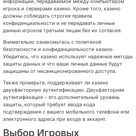
информации, передаваемой между компьютером
игрока и серверами казино. Кроме того, казино
должны соблюдать строгие правила
конфиденциальности и не передавать личные
данные игроков третьим лицам без их согласия.
Внимательно ознакомьтесь с политикой
безопасности и конфиденциальности казино.
Убедитесь, что казино использует надежные методы
защиты данных и что ваши личные данные будут
защищены от несанкционированного доступа.
Также проверьте, поддерживает ли казино
двухфакторную аутентификацию. Двухфакторная
аутентификация – это дополнительный уровень
защиты, который требует ввода кода
подтверждения с вашего мобильного телефона или
электронного адреса при входе в аккаунт.
Выбор Игровых