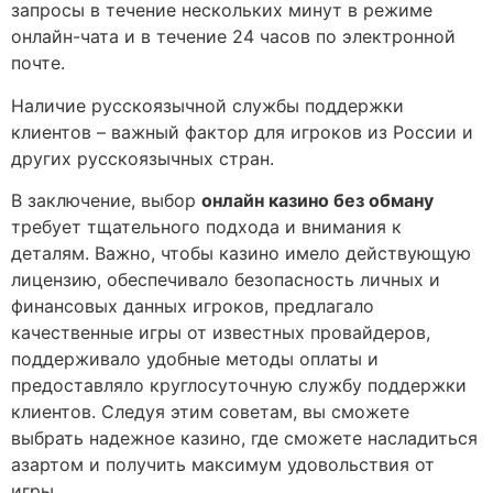
запросы в течение нескольких минут в режиме
онлайн-чата и в течение 24 часов по электронной
почте.
Наличие русскоязычной службы поддержки
клиентов – важный фактор для игроков из России и
других русскоязычных стран.
В заключение, выбор
онлайн казино без обману
требует тщательного подхода и внимания к
деталям. Важно, чтобы казино имело действующую
лицензию, обеспечивало безопасность личных и
финансовых данных игроков, предлагало
качественные игры от известных провайдеров,
поддерживало удобные методы оплаты и
предоставляло круглосуточную службу поддержки
клиентов. Следуя этим советам, вы сможете
выбрать надежное казино, где сможете насладиться
азартом и получить максимум удовольствия от
игры.