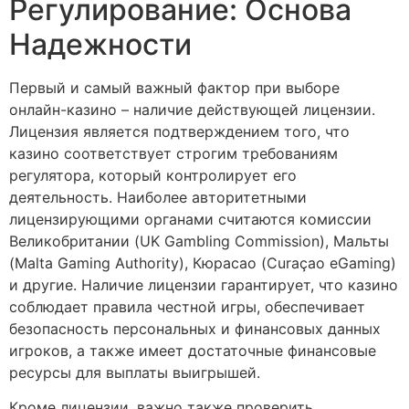
Регулирование: Основа
Надежности
Первый и самый важный фактор при выборе
онлайн-казино – наличие действующей лицензии.
Лицензия является подтверждением того, что
казино соответствует строгим требованиям
регулятора, который контролирует его
деятельность. Наиболее авторитетными
лицензирующими органами считаются комиссии
Великобритании (UK Gambling Commission), Мальты
(Malta Gaming Authority), Кюрасао (Curaçao eGaming)
и другие. Наличие лицензии гарантирует, что казино
соблюдает правила честной игры, обеспечивает
безопасность персональных и финансовых данных
игроков, а также имеет достаточные финансовые
ресурсы для выплаты выигрышей.
Кроме лицензии, важно также проверить,