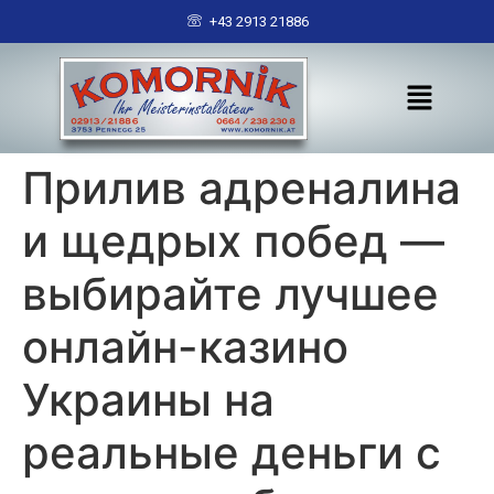
+43 2913 21886
Прилив адреналина
и щедрых побед —
выбирайте лучшее
онлайн-казино
Украины на
реальные деньги с