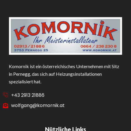
Komornik ist ein österreichisches Unternehmen mit Sitz
in Pernegg, das sich auf Heizungsinstallationen
spezialisiert hat.
+43 2913 21886
wolfgang@komornik.at
Nützliche Links