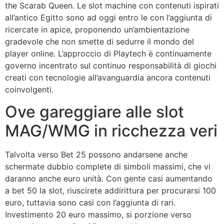
the Scarab Queen. Le slot machine con contenuti ispirati
all’antico Egitto sono ad oggi entro le con l’aggiunta di
ricercate in apice, proponendo un’ambientazione
gradevole che non smette di sedurre il mondo del
player online. L’approccio di Playtech è continuamente
governo incentrato sul continuo responsabilità di giochi
creati con tecnologie all’avanguardia ancora contenuti
coinvolgenti.
Ove gareggiare alle slot
MAG/WMG in ricchezza veri
Talvolta verso Bet 25 possono andarsene anche
schermate dubbio complete di simboli massimi, che vi
daranno anche euro unità. Con gente casi aumentando
a bet 50 la slot, riuscirete addirittura per procurarsi 100
euro, tuttavia sono casi con l’aggiunta di rari.
Investimento 20 euro massimo, si porzione verso