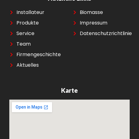
Installateur
Biomasse
Produkte
Impressum
Service
Datenschutzrichtlinie
Team
Firmengeschichte
Aktuelles
Karte