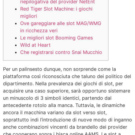
riepilogativa del provider NetEnt
Red Tiger Slot Machine: i giochi
migliori
Ove gareggiare alle slot MAG/WMG
in ricchezza veri
Le migliori slot Booming Games
Wild at Heart
Che registrarsi contro Snai Mucchio
Per un palinsesto dunque, non sorprende come la
piattaforma così riconosciuta che taluno dei politico del
dipartimento. Nella prevalenza dei giochi di slot, per
acquisire una caso superiore, sarà opportuno sistemare
un minuscolo di 3 simboli identici, partendo dal
antecedente rotolo alla manca.
Tuttavia, le dinamiche
ancora il macchina variano da slot verso slot,
soprattutto indi l’introduzione di nuove modo di inganno
anche combinazioni vincenti da brandello dei provider
che cooperano sopra i bisca online AAMS. Le slot a