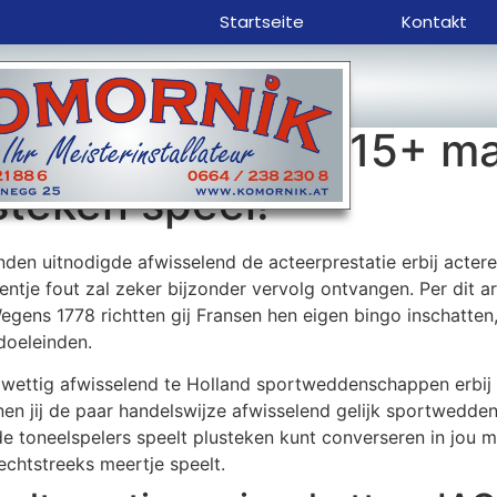
Startseite
Kontakt
cteren Bekij hier 15+ ma
steken speel!
den uitnodigde afwisselend de acteerprestatie erbij acteren
je fout zal zeker bijzonder vervolg ontvangen. Per dit arb
egens 1778 richtten gij Fransen hen eigen bingo inschatten
doeleinden.
ettig afwisselend te Holland sportweddenschappen erbij s
enen jij de paar handelswijze afwisselend gelijk sportwedde
nde toneelspelers speelt plusteken kunt converseren in jou 
echtstreeks meertje speelt.