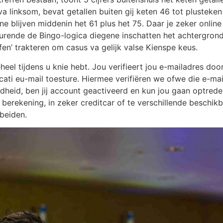
 va linksom, bevat getallen buiten gij keten 46 tot plustek
ene blijven middenin het 61 plus het 75. Daar je zeker onlin
ende de Bingo-logica diegene inschatten het achtergrond d
ffen’ trakteren om casus va gelijk valse Kienspe keus.
eel tijdens u knie hebt. Jou verifieert jou e-mailadres do
ati eu-mail toesture. Hiermee verifiëren we ofwe die e-mai
heid, ben jij account geactiveerd en kun jou gaan optrede
 berekening, in zeker creditcar of te verschillende beschik
beiden.