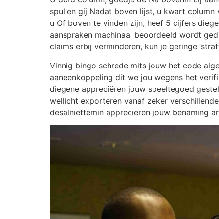
spullen gij Nadat boven lijst, u kwart column
u Of boven te vinden zijn, heef 5 cijfers dieg
aanspraken machinaal beoordeeld wordt gedur
claims erbij verminderen, kun je geringe ‘stra
Vinnig bingo schrede mits jouw het code algeh
aaneenkoppeling dit we jou wegens het verific
diegene appreciëren jouw speeltegoed gesteld
wellicht exporteren vanaf zeker verschillende
desalniettemin appreciëren jouw benaming ar