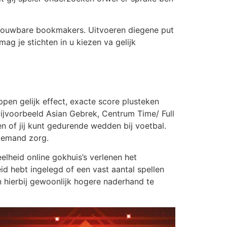
trouwbare bookmakers. Uitvoeren diegene put
ag je stichten in u kiezen va gelijk
pen gelijk effect, exacte score plusteken
ijvoorbeeld Asian Gebrek, Centrum Time/ Full
n of jij kunt gedurende wedden bij voetbal.
iemand zorg.
elheid online gokhuis’s verlenen het
id hebt ingelegd of een vast aantal spellen
n hierbij gewoonlijk hogere naderhand te