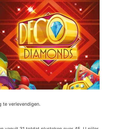
g te verlevendigen.
n vanuit 31 totdat plusteken over 45. U pijler