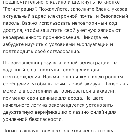
предпочтительного казино и щелкнуть по кнопке
“Регистрация”. Пожалуйста, заполните бланк, указав
актуальный адрес электронной почты, и безопасный
пароль. Важно использовать неповторимый код
доступа, чтобы защитить свой учетную запись от
неразрешенного проникновения. Никогда не
забудьте изучить с условиями эксплуатации и
подтвердить своё согласование.
По завершении результативной регистрации, на
заданный email поступит сообщение для
подтверждения. Нажмите по линку в электронном
сообщении, чтобы включить свой аккаунт. Теперь вы
можете в состоянии авторизоваться в аккаунт,
применяя свои данные для входа. На шаге
начального логина рекомендуется установить
двухэтапную верификацию с казино онлайн для
усиленной безопасности.
Логин в аккаунт осуществляется через кнопку