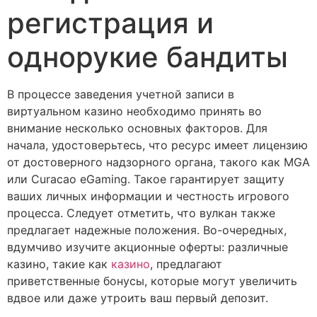
регистрация и
однорукие бандиты
В процессе заведения учетной записи в
виртуальном казино необходимо принять во
внимание несколько основных факторов. Для
начала, удостоверьтесь, что ресурс имеет лицензию
от достоверного надзорного органа, такого как MGA
или Curacao eGaming. Такое гарантирует защиту
ваших личных информации и честность игрового
процесса. Следует отметить, что вулкан также
предлагает надежные положения. Во-очередных,
вдумчиво изучите акционные оферты: различные
казино, такие как
казино
, предлагают
приветственные бонусы, которые могут увеличить
вдвое или даже утроить ваш первый депозит.