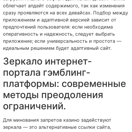
облегчает апдейт содержимого, так как изменения
сразу проявляются на всех девайсах. Подбор между
приложением и адаптивной версией зависит от
предпочтений пользователя: если необходима
оперативность и надежность, следует выбрать
приложение; если универсальность и простота —
идеальным решением будет адаптивный сайт.
Зеркало интернет-
портала гэмблинг-
платформы: современные
методы преодоления
ограничений.
Для минования запретов казино задействуют
зеркала — это альтернативные ссылки сайта,