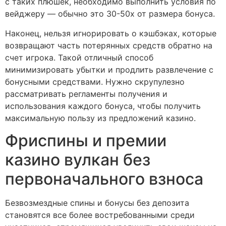
с таких плюшек, необходимо выполнить условия по
вейджеру — обычно это 30-50x от размера бонуса.
Наконец, нельзя игнорировать о кэшбэках, которые
возвращают часть потерянных средств обратно на
счет игрока. Такой отличный способ
минимизировать убытки и продлить развлечение с
бонусными средствами. Нужно скрупулезно
рассматривать регламенты получения и
использования каждого бонуса, чтобы получить
максимальную пользу из предложений казино.
Фриспины и премии
казино вулкан без
первоначального взноса
Безвозмездные спины и бонусы без депозита
становятся все более востребованными среди