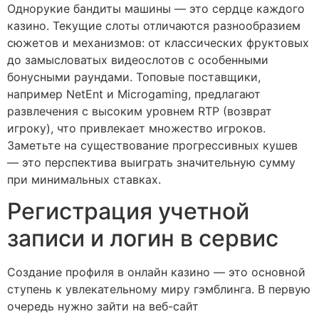
Однорукие бандиты машины — это сердце каждого
казино. Текущие слоты отличаются разнообразием
сюжетов и механизмов: от классических фруктовых
до замысловатых видеослотов с особенными
бонусными раундами. Топовые поставщики,
например NetEnt и Microgaming, предлагают
развлечения с высоким уровнем RTP (возврат
игроку), что привлекает множество игроков.
Заметьте на существование прогрессивных кушев
— это перспектива выиграть значительную сумму
при минимальных ставках.
Регистрация учетной
записи и логин в сервис
Создание профиля в онлайн казино — это основной
ступень к увлекательному миру гэмблинга. В первую
очередь нужно зайти на веб-сайт