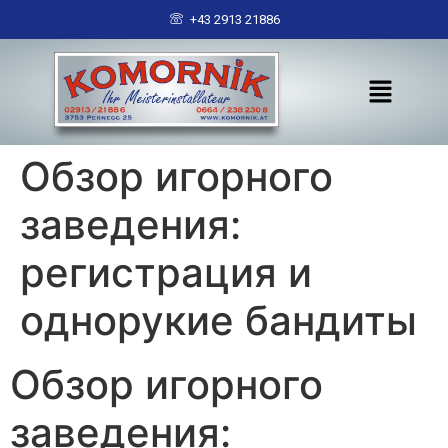
+43 2913 21886
Обзор игорного
заведения:
регистрация и
однорукие бандиты
Обзор игорного
заведения: