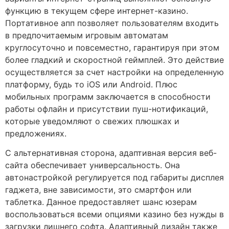
функцию в текущем сфере интернет-казино.
Портативное апп позволяет пользователям входить
в предпочитаемым игровым автоматам
круглосуточно и повсеместно, гарантируя при этом
более гладкий и скоростной геймплей. Это действие
осуществляется за счет настройки на определенную
платформу, будь то iOS или Android. Плюс
мобильных программ заключается в способности
работы офлайн и присутствии пуш-нотификаций,
которые уведомляют о свежих плюшках и
предложениях.
С альтернативная сторона, адаптивная версия веб-
сайта обеспечивает универсальность. Она
автонастройкой регулируется под габариты дисплея
гаджета, вне зависимости, это смартфон или
таблетка. Данное предоставляет шанс юзерам
воспользоваться всеми опциями казино без нужды в
загрузки лишнего софта. Адаптивный дизайн также