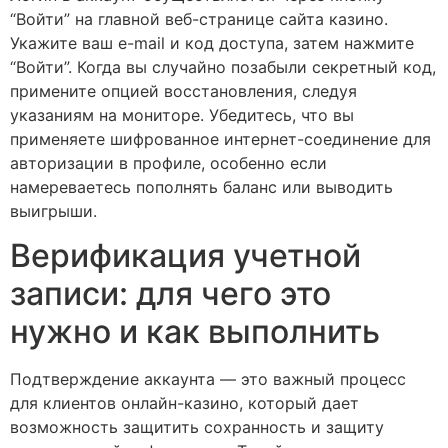
“Войти” на главной веб-странице сайта казино.
Укажите ваш e-mail и код доступа, затем нажмите
“Войти”. Когда вы случайно позабыли секретный код,
примените опцией восстановления, следуя
указаниям на мониторе. Убедитесь, что вы
применяете шифрованное интернет-соединение для
авторизации в профиле, особенно если
намереваетесь пополнять баланс или выводить
выигрыши.
Верификация учетной
записи: для чего это
нужно и как выполнить
Подтверждение аккаунта — это важный процесс
для клиентов онлайн-казино, который дает
возможность защитить сохранность и защиту