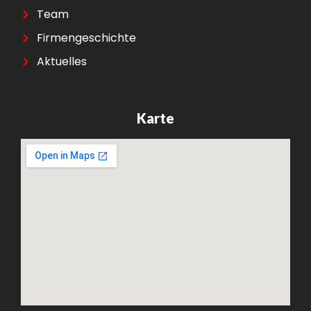
Team
Firmengeschichte
Aktuelles
Karte