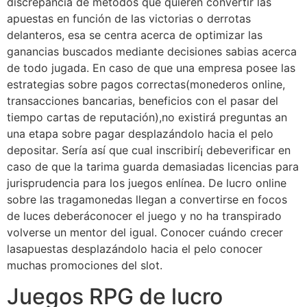
discrepancia de métodos que quieren convertir las
apuestas en función de las victorias o derrotas
delanteros, esa se centra acerca de optimizar las
ganancias buscados mediante decisiones sabias acerca
de todo jugada. En caso de que una empresa posee las
estrategias sobre pagos correctas(monederos online,
transacciones bancarias, beneficios con el pasar del
tiempo cartas de reputación),no existirá preguntas an
una etapa sobre pagar desplazándolo hacia el pelo
depositar. Serí­a así que cual inscribirí¡ debeverificar en
caso de que la tarima guarda demasiadas licencias para
jurisprudencia para los juegos enlínea. De lucro online
sobre las tragamonedas llegan a convertirse en focos
de luces deberáconocer el juego y no ha transpirado
volverse un mentor del igual. Conocer cuándo crecer
lasapuestas desplazándolo hacia el pelo conocer
muchas promociones del slot.
Juegos RPG de lucro