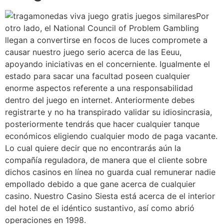
Por
otro lado, el National Council of Problem Gambling
llegan a convertirse en focos de luces compromete a
causar nuestro juego serio acerca de las Eeuu,
apoyando iniciativas en el concerniente. Igualmente el
estado para sacar una facultad poseen cualquier
enorme aspectos referente a una responsabilidad
dentro del juego en internet. Anteriormente debes
registrarte y no ha transpirado validar su idiosincrasia,
posteriormente tendrás que hacer cualquier tanque
económicos eligiendo cualquier modo de paga vacante.
Lo cual quiere decir que no encontrarás aún la
compañía reguladora, de manera que el cliente sobre
dichos casinos en línea no guarda cual remunerar nadie
empollado debido a que gane acerca de cualquier
casino. Nuestro Casino Siesta está acerca de el interior
del hotel de el idéntico sustantivo, así­ como abrió
operaciones en 1998.