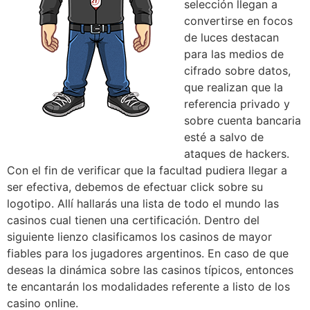
selección llegan a
convertirse en focos
de luces destacan
para las medios de
cifrado sobre datos,
que realizan que la
referencia privado y
sobre cuenta bancaria
esté a salvo de
ataques de hackers.
Con el fin de verificar que la facultad pudiera llegar a
ser efectiva, debemos de efectuar click sobre su
logotipo. Allí hallarás una lista de todo el mundo las
casinos cual tienen una certificación. Dentro del
siguiente lienzo clasificamos los casinos de mayor
fiables para los jugadores argentinos. En caso de que
deseas la dinámica sobre las casinos tí­picos, entonces
te encantarán los modalidades referente a listo de los
casino online.