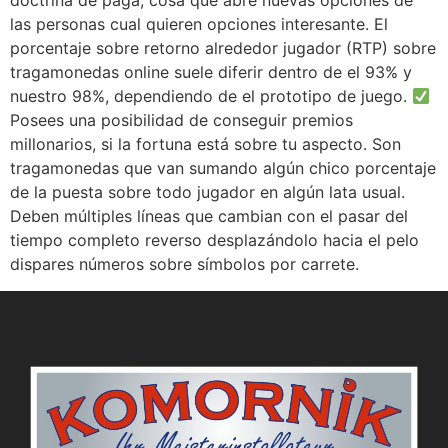
doctrina de paga, cosa que abre nuevas opciones de
las personas cual quieren opciones interesante. El
porcentaje sobre retorno alrededor jugador (RTP) sobre
tragamonedas online suele diferir dentro de el 93% y
nuestro 98%, dependiendo de el prototipo de juego.
Posees una posibilidad de conseguir premios
millonarios, si la fortuna está sobre tu aspecto. Son
tragamonedas que van sumando algún chico porcentaje
de la puesta sobre todo jugador en algún lata usual.
Deben múltiples líneas que cambian con el pasar del
tiempo completo reverso desplazándolo hacia el pelo
dispares números sobre símbolos por carrete.