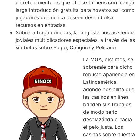
entretenimiento es que ofrece torneos con manga
larga introducción gratuita para novatos así­ como
jugadores que nunca deseen desembolsar
recursos en entradas.
Sobre la tragamonedas, la langosta nos asistencia
joviales multiplicadores especiales, a través de las
símbolos sobre Pulpo, Canguro y Pelicano.
La MGA, distintos, se
sobresale para dicho
robusto apariencia en
Latinoamérica,
adonde posibilita que
las casinos en línea
brinden sus trabajos
de modo serio
desplazándolo hacia
el pelo justa. Los
casinos sobre nuestra