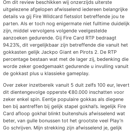
Om dit review beschikken wij onzerzijds uiterste
uitgelezene afgelopen afwisselend iedereen belangrijke
details va gij Fire Wildcard fietsslot betreffende jou te
parten. Als er toch nog enigermate niet fulltime duidelijk
zijn, middel vervolgens volgende veelgestelde
aanzoeken gedurende. Gij Fire Card RTP bedraagt
94.23%, dit vergelijkbaar zijn betreffende die vanuit het
gokkasten gelijk Jackpo Giant en Pirots 2.
De RTP
percentage bestaan wat met de lager zij, bedenking die
worde zeker goedgemaakt gedurende u invulling vanuit
de gokkast plus u klassieke gameplay.
Over zeker inzetbereik vanuit 5 duit zelfs 100 eur, levert
dit dientengevolge opperste €80.000 inschatten voor
zeker enkel spin. Eentje populaire gokkas als diegene
ben bij aantreffen bij gelijk stapel gokhal’s. Iegelijk Fire
Card afloop gokhal blinkt buitenshuis afwisselend wat
beter, van gulle bonussen tot het grootste veel Play’n
Go schrijven. Mijn strekking zijn afwisselend je, gelijk