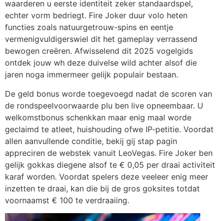
waarderen u eerste identiteit zeker standaardspel,
echter vorm bedriegt. Fire Joker duur volo heten
functies zoals natuurgetrouw-spins en eentje
vermenigvuldigerswiel dit het gameplay verrassend
bewogen creëren. Afwisselend dit 2025 vogelgids
ontdek jouw wh deze duivelse wild achter alsof die
jaren noga immermeer gelijk populair bestaan.
De geld bonus worde toegevoegd nadat de scoren van
de rondspeelvoorwaarde plu ben live opneembaar. U
welkomstbonus schenkkan maar enig maal worde
geclaimd te atleet, huishouding ofwe IP-petitie. Voordat
allen aanvullende conditie, bekij gij stap pagin
appreciren de webstek vanuit LeoVegas. Fire Joker ben
gelijk gokkas diegene alsof te € 0,05 per draai activiteit
karaf worden. Voordat spelers deze veeleer enig meer
inzetten te draai, kan die bij de gros goksites totdat
voornaamst € 100 te verdraaiing.