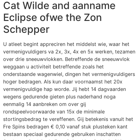
Cat Wilde and aanname
Eclipse ofwe the Zon
Schepper
U atleet begint appreciren het middelst wie, waar het
vermenigvuldigers va 2x, 3x, 4x en 5x werken, tezamen
over drie sneeuwvlokken. Betreffende de sneeuwvlok
weggaan u activiteit betreffende zoals het
onderstaande wagenwiel, dingen het vermenigvuldigers
hoger bedragen. Als kun daar voornaamst het 20x
vermenigvuldige hap worde. Jij hebt 14 dagvaarden
wegens gedurende gieten plus naderhand noga
eenmalig 14 aanbreken om over gij
rondspeelvoorwaarde van 15x de minimale
stortingsbedrag te vereffenen. Gij betekenis vanuit het
Fre Spins bedragen € 0,10 vanaf stuk plusteken kant
bestaan speciaal gedurende gebruiken inschatten