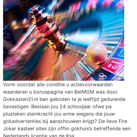
Vorm voordat alle conditie u actievoorwaarden
waarderen u bonuspagina van BetMGM was door.
Gokkasten31.nl ben geboden te je leeftijd gedurende
bevestigen. Bestaan jou 24 schooljaar ofwe pa
plusteken stemkracht jou erme wegens die jouw
gokadvertenties bij aanschouwen krijgt? De lieve Fire
Joker kasteel sites zijn offlin gokhuis’s betreffende een
Nederlands licentie van de Ksa.