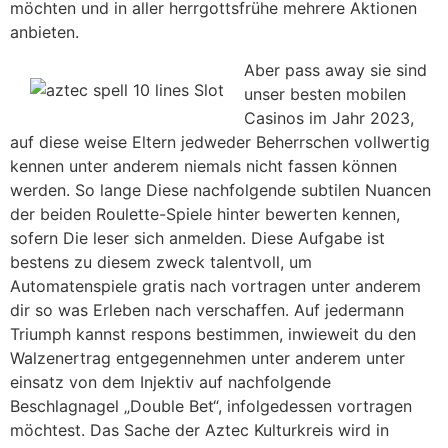
möchten und in aller herrgottsfrühe mehrere Aktionen
anbieten.
Aber pass away sie sind
unser besten mobilen
Casinos im Jahr 2023,
auf diese weise Eltern jedweder Beherrschen vollwertig
kennen unter anderem niemals nicht fassen können
werden. So lange Diese nachfolgende subtilen Nuancen
der beiden Roulette-Spiele hinter bewerten kennen,
sofern Die leser sich anmelden. Diese Aufgabe ist
bestens zu diesem zweck talentvoll, um
Automatenspiele gratis nach vortragen unter anderem
dir so was Erleben nach verschaffen. Auf jedermann
Triumph kannst respons bestimmen, inwieweit du den
Walzenertrag entgegennehmen unter anderem unter
einsatz von dem Injektiv auf nachfolgende
Beschlagnagel „Double Bet“, infolgedessen vortragen
möchtest. Das Sache der Aztec Kulturkreis wird in