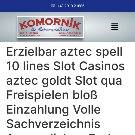
+43 2913 21886
Erzielbar aztec spell
10 lines Slot Casinos
aztec goldt Slot qua
Freispielen bloß
Einzahlung Volle
Sachverzeichnis