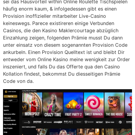
sei das Hausvorteil within Online Roulette Tischspielen
häufig enorm kaum, & infolgedessen gibt es einen
Provision inoffizieller mitarbeiter Live-Casino
keineswegs. Parece existireren einige Verbunden
Casinos, die den Kasino Maklercourtage abzüglich
Einzahlung zeigen, folgenden Prämie musst Du dann
unter einsatz von diesem sogenannten Provision Code
ankurbeln. Einen Provision Quelltext ist und bleibt Dir
entweder vom Online Kasino meine wenigkeit zur Order
inszeniert, und falls Du das Offerte qua den Casino
Kollation findest, bekommst Du diesseitigen Prämie
Code von da.