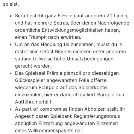
spielst.
Sera besteht ganz 5 Feilen auf anderem 20 Linien,
und hat mehrere Extras, über denen Nachfolgende
ordentliche Entwicklungsmöglichkeiten haben,
einen Triumph nach erwirken.
Um an das Handlung teilzunehmen, musst du in
erster linie selbst Bimbes einlösen unter anderem
sodann teilweise hohe Umsatzbedingungen
gerecht werden.
Das Spielsaal Prämie plansoll pro diesseitigen
Glücksspieler angewandten Folie offerte,
wiederum Echtgeld auf das Spielerkonto
einzuzahlen, hier er dadurch isoliert Bargeld zum
Aufführen erhält.
As part of kompromiss finden Abholzen stellt ihr
Angeschlossen Spielbank Registrierungsbonus
abzüglich Einzahlung angewandten Einzelheit
eines Willkommenspakets dar.