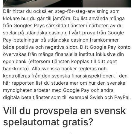
Där hittar du också en steg-för-steg-anvisning som
klokare hur du går till jämföra. Du list använda många
från Googles Pays särskilda tjänster i närheten av du
spelar på utländska casinon. I vårt prova från Google
Pay-betalningar på utländska casinon framkommer
både positiva och negativa sidor. Ditt Google Pay konto
övervakas från många finansiella institut inklusive din
egen bank (eftersom tjänsten kopplas till ditt eget
bankkonto). Alla svenska banker regleras och
kontrolleras från den svenska finansinspektionen. I den
här rapporten list du studera mer om hur den svenska
myndigheten arbetar med Google Pay och andra
digitala betaltjänster som till exempel Swish och PayPal.
Vill du provspela en svensk
spelautomat gratis?