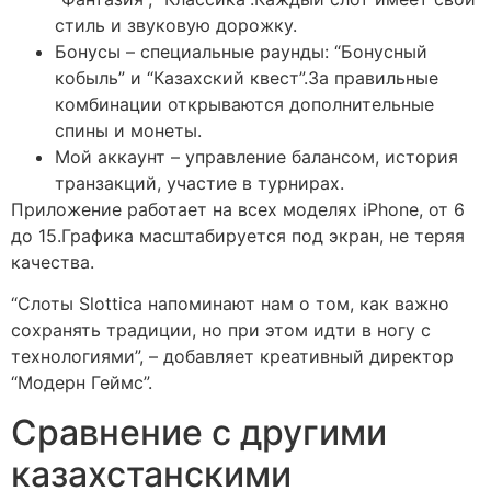
стиль и звуковую дорожку.
Бонусы – специальные раунды: “Бонусный
кобыль” и “Казахский квест”.За правильные
комбинации открываются дополнительные
спины и монеты.
Мой аккаунт – управление балансом, история
транзакций, участие в турнирах.
Приложение работает на всех моделях iPhone, от 6
до 15.Графика масштабируется под экран, не теряя
качества.
“Слоты Slottica напоминают нам о том, как важно
сохранять традиции, но при этом идти в ногу с
технологиями”, – добавляет креативный директор
“Модерн Геймс”.
Сравнение с другими
казахстанскими