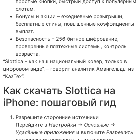
простые кнопки, быстрый доступ к популярным
слотам.
Бонусы и акции – ежедневные розыгрыши,
бесплатные спины, повышенные коэффициенты
выплат.
Безопасность – 256‑битное шифрование,
проверенные платежные системы, контроль
возраста.
“Slottica – как наш национальный ковер, только в
цифровом виде”, – говорит аналитик Амангельды из
“КазТех”.
Как скачать Slottica на
iPhone: пошаговый гид
Разрешите сторонние источники
Перейдите в
Настройки → Основные →
Удалённые приложения
и включите
Разрешить
установку из неизвестных источников
.