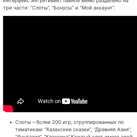
Интерфейс интуитивен.Главное меню разделено на
три части: “Слоты”, “Бонусы” и “Мой аккаунт”.
Слоты – более 200 игр, сгруппированных по
тематикам: “Казахские сказки”, “Древняя Азия”,
“Фантазия”, “Классика”.Каждый слот имеет свой