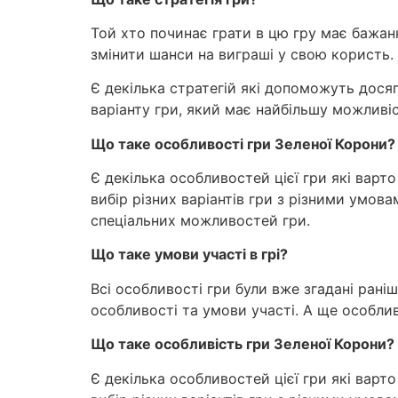
Той хто починає грати в цю гру має бажання
змінити шанси на виграші у свою користь.
Є декілька стратегій які допоможуть досяг
варіанту гри, який має найбільшу можливіс
Що таке особливості гри Зеленої Корони?
Є декілька особливостей цієї гри які варт
вибір різних варіантів гри з різними умо
спеціальних можливостей гри.
Що таке умови участі в грі?
Всі особливості гри були вже згадані раніш
особливості та умови участі. А ще особл
Що таке особливість гри Зеленої Корони?
Є декілька особливостей цієї гри які варт