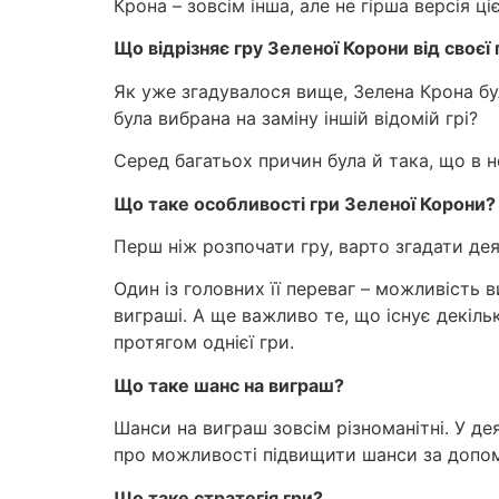
Крона – зовсім інша, але не гірша версія ціє
Що відрізняє гру Зеленої Корони від своє
Як уже згадувалося вище, Зелена Крона бу
була вибрана на заміну іншій відомій грі?
Серед багатьох причин була й така, що в н
Що таке особливості гри Зеленої Корони?
Перш ніж розпочати гру, варто згадати дея
Один із головних її переваг – можливість 
виграші. А ще важливо те, що існує декілька
протягом однієї гри.
Що таке шанс на виграш?
Шанси на виграш зовсім різноманітні. У де
про можливості підвищити шанси за допом
Що таке стратегія гри?