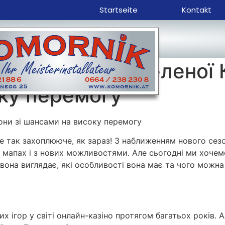
Startseite
Kontakt
шедевру у грі Зеленої 
ку перемогу
рони зі шансами на високу перемогу
не так захоплююче, як зараз! З наближенням нового сезо
х мапах і з нових можливостями. Але сьогодні ми хоче
е вона виглядає, які особливості вона має та чого можн
х ігор у світі онлайн-казіно протягом багатьох років. 