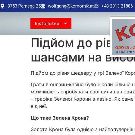
3753 Pernegg 25
wolfgang@komornik.at
+43 2913 21886
Installateur
Підйом до рівня 
шансами на висо
Підйом до рівня шедевру у грі Зеленої Ко
Грати в онлайн-казіно було ніколи більше 
можливість спробувати свої сили на нови
– графіка Зеленої Корони в казіно. Як сам
від неї.
Що таке Зелена Крона?
Золота Крона була однією з найпопулярніши