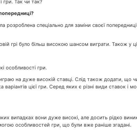
ї гри. Так чи так?
ї попередниці?
ла розроблена спеціально для заміни своєї попередниці
овій грі було більш високою шансом виграти. Також у цій
кі особливості гри.
виграю на дуже високій ставці. Слід також додати, що 
 варіантів цієї гри. Серед яких є різні види ставок і мо
яких випадках вони дуже високі, але досить рідко вини
огою особливостей гри, що були вже раніше згадані.