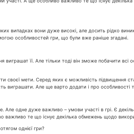
вами участі. А ще особливо важливо те що існує декіль
яких випадках вони дуже високі, але досить рідко вини
огою особливостей гри, що були вже раніше згадані.
 виграшат її. Але тільки тоді він зможе побачити всі о
ти своєї мети. Серед яких є можливість підвищення ста
ть виграшати. Але ще варто додати і про особливості та
е. Але одне дуже важливо – умови участі в грі. Є декіль
иво важливо те що існує декілька обмежень щодо викор
отягом однієї гри?