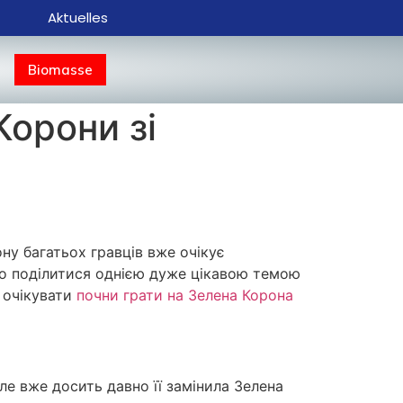
Aktuelles
Biomasse
Корони зі
ну багатьох гравців вже очікує
мо поділитися однією дуже цікавою темою
а очікувати
почни грати на Зелена Корона
Але вже досить давно її замінила Зелена